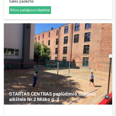
Salės paskirtis:
Kitos patalpos/objektai
REZERVUOTI
STARTAS CENTRAS paplūdimio tinklinio
aikštelė Nr.2 Miško g. 3