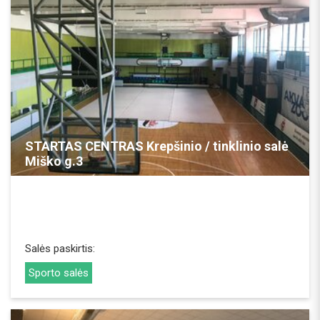
REZERVUOTI
STARTAS CENTRAS Krepšinio / tinklinio salė
Miško g.3
Salės paskirtis:
Sporto salės