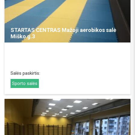
REZERVUOTI
STARTAS CENTRAS Mažoji aerobikos salė
Miško g.3
Salės paskirtis:
Sporto salės