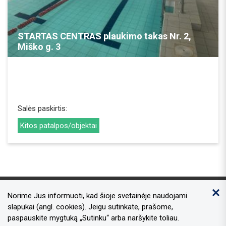
REZERVUOTI
STARTAS CENTRAS plaukimo takas Nr. 2,
Miško g. 3
Salės paskirtis:
Kitos patalpos/objektai
Norime Jus informuoti, kad šioje svetainėje naudojami
Kontaktai
slapukai (angl. cookies). Jeigu sutinkate, prašome,
paspauskite mygtuką „Sutinku“ arba naršykite toliau.