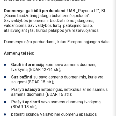
Duomenys gali būti perduodami:
UAB
„
Paysera LT“, BĮ
„Kauno biudžetinių įstaigų buhalterinė apskaita“,
Savivaldybės įmonėms ir biudžetinėms įstaigoms,
valdančioms Savivaldybės turtą patikėjimo teise,
atsižvelgiant į tai, kurios patalpos yra rezervuojamos.
Duomenys nėra perduodami į kitas Europos sąjungos šalis.
Asmenų teisės:
Gauti informaciją
apie savo asmens duomenų
tvarkymą (BDAR 12-14 str.);
Susipažinti
su savo asmens duomenimis, kurie yra
saugomi (BDAR 15 str.);
Prašyti
ištaisyti
neteisingus, netikslius ar neišsamius
asmens duomenis (BDAR 16 str.);
Prašyti
apriboti
savo asmens duomenų tvarkymą
(BDAR 18 str.);
pateikti skundą Valstybinei duomenų apsaugos