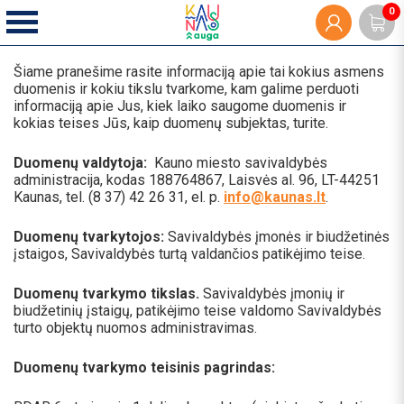
0
Šiame pranešime rasite informaciją apie tai kokius asmens
duomenis ir kokiu tikslu tvarkome, kam galime perduoti
informaciją apie Jus, kiek laiko saugome duomenis ir
kokias teises Jūs, kaip duomenų subjektas, turite.
Duomenų valdytoja:
Kauno miesto savivaldybės
administracija, kodas 188764867, Laisvės al. 96, LT-44251
Kaunas, tel. (8 37) 42 26 31, el. p.
info@kaunas.lt
.
Duomenų tvarkytojos:
Savivaldybės įmonės ir biudžetinės
įstaigos, Savivaldybės turtą valdančios patikėjimo teise.
Duomenų tvarkymo tikslas.
Savivaldybės įmonių ir
biudžetinių įstaigų, patikėjimo teise valdomo Savivaldybės
turto objektų nuomos administravimas.
Duomenų tvarkymo teisinis pagrindas: