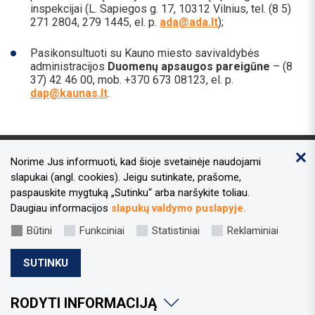
inspekcijai (L. Sapiegos g. 17, 10312 Vilnius, tel. (8 5)
271 2804, 279 1445, el. p.
ada@ada.lt
);
Pasikonsultuoti su Kauno miesto savivaldybės
administracijos
Duomenų apsaugos pareigūne
– (8
37) 42 46 00, mob. +370 673 08123, el. p.
dap@kaunas.lt
.
Norime Jus informuoti, kad šioje svetainėje naudojami
Kontaktai
slapukai (angl. cookies). Jeigu sutinkate, prašome,
paspauskite mygtuką „Sutinku“ arba naršykite toliau.
Adresas:
Laisvės al. 96, Kaunas 44251
Daugiau informacijos
slapukų valdymo puslapyje.
Tel.nr.:
+370 37 73 34 49
Būtini
Funkciniai
Statistiniai
Reklaminiai
El.paštas:
sportas@kaunas.lt
SUTINKU
Informacija apie asmens duomenų tvarkymą
RODYTI INFORMACIJĄ