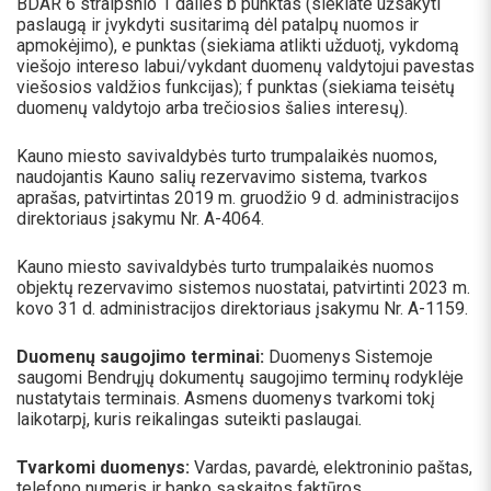
BDAR 6 straipsnio 1 dalies b punktas (siekiate užsakyti
paslaugą ir įvykdyti susitarimą dėl patalpų nuomos ir
apmokėjimo), e punktas (siekiama atlikti užduotį, vykdomą
viešojo intereso labui/vykdant duomenų valdytojui pavestas
viešosios valdžios funkcijas); f punktas (siekiama teisėtų
duomenų valdytojo arba trečiosios šalies interesų).
Kauno miesto savivaldybės turto trumpalaikės nuomos,
naudojantis Kauno salių rezervavimo sistema, tvarkos
aprašas, patvirtintas 2019 m. gruodžio 9 d. administracijos
direktoriaus įsakymu Nr. A-4064.
Kauno miesto savivaldybės turto trumpalaikės nuomos
objektų rezervavimo sistemos nuostatai, patvirtinti 2023 m.
kovo 31 d. administracijos direktoriaus įsakymu Nr. A-1159.
Duomenų saugojimo terminai:
Duomenys Sistemoje
saugomi Bendrųjų dokumentų saugojimo terminų rodyklėje
nustatytais terminais. Asmens duomenys tvarkomi tokį
laikotarpį, kuris reikalingas suteikti paslaugai
.
Tvarkomi duomenys:
Vardas, pavardė, elektroninio paštas,
telefono numeris ir banko sąskaitos faktūros.