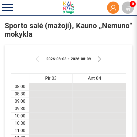
0
Sporto salė (mažoji), Kauno „Nemuno“
mokykla
2026-08-03 ÷ 2026-08-09
Pir 03
Ant 04
Tr
08:00
08:30
09:00
09:30
10:00
10:30
11:00