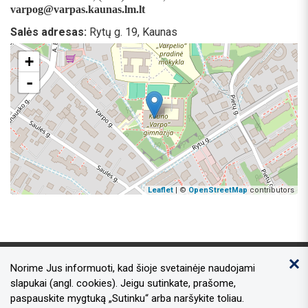
varpog@varpas.kaunas.lm.lt
Salės adresas:
Rytų g. 19, Kaunas
+
-
Leaflet
| ©
OpenStreetMap
contributors
Norime Jus informuoti, kad šioje svetainėje naudojami
Kontaktai
slapukai (angl. cookies). Jeigu sutinkate, prašome,
paspauskite mygtuką „Sutinku“ arba naršykite toliau.