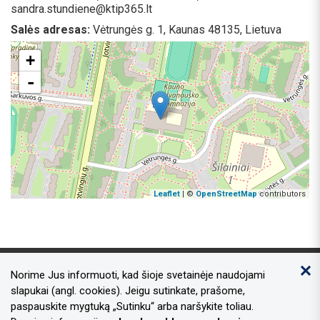
sandra.stundiene@ktip365.lt
Salės adresas:
Vėtrungės g. 1, Kaunas 48135, Lietuva
+
-
Leaflet
| ©
OpenStreetMap
contributors
Norime Jus informuoti, kad šioje svetainėje naudojami
Kontaktai
slapukai (angl. cookies). Jeigu sutinkate, prašome,
paspauskite mygtuką „Sutinku“ arba naršykite toliau.
Adresas:
Laisvės al. 96, Kaunas 44251