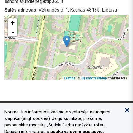
sandra.stundiene@ktip365.lt
Salės adresas:
Vėtrungės g. 1, Kaunas 48135, Lietuva
+
-
Leaflet
| ©
OpenStreetMap
contributors
Norime Jus informuoti, kad šioje svetainėje naudojami
Kontaktai
slapukai (angl. cookies). Jeigu sutinkate, prašome,
paspauskite mygtuką „Sutinku“ arba naršykite toliau.
Adresas:
Laisvės al. 96, Kaunas 44251
Daugiau informacijos
slapukų valdymo puslapyje.