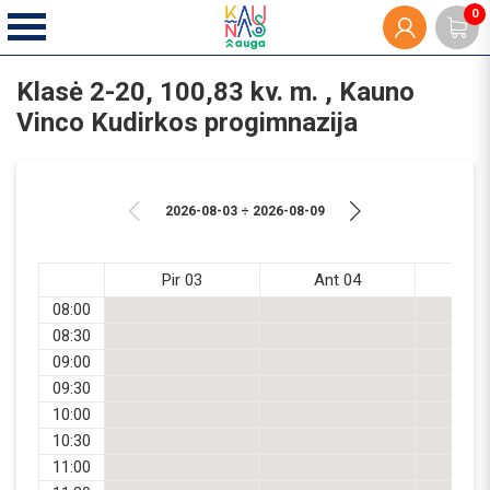
0
Klasė 2-20, 100,83 kv. m. , Kauno
Vinco Kudirkos progimnazija
2026-08-03 ÷ 2026-08-09
Pir 03
Ant 04
Tr
08:00
08:30
09:00
09:30
10:00
10:30
11:00