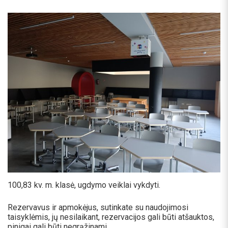
100,83 kv. m. klasė, ugdymo veiklai vykdyti.
Rezervavus ir apmokėjus, sutinkate su naudojimosi
taisyklėmis, jų nesilaikant, rezervacijos gali būti atšauktos,
pinigai gali būti negrąžinami.