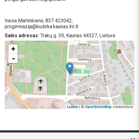
Inesa Martinkienė, 837 423042,
progimnazija@kudirka.kaunas.lm.lt
Salės adresas:
Trakų g. 39, Kaunas 44327, Lietuva
+
-
Leaflet
| ©
OpenStreetMap
contributors