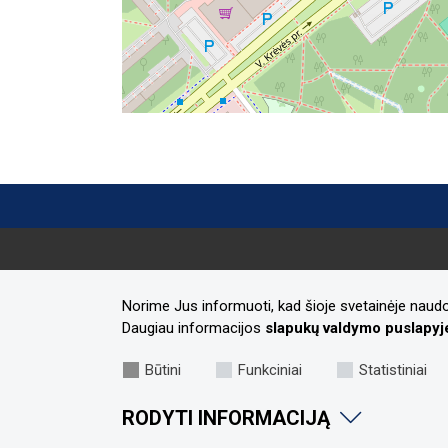
Kontaktai
Norime Jus informuoti, kad šioje svetainėje naudo
Daugiau informacijos
slapukų valdymo puslapyj
Adresas:
Laisvės al. 96, Kaunas 44251
Tel.nr.:
+370 37 73 34 49
Būtini
Funkciniai
Statistiniai
El.paštas:
sportas@kaunas.lt
RODYTI INFORMACIJĄ