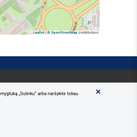
Leaflet
| ©
OpenStreetMap
contributors
mygtuką „Sutinku“ arba naršykite toliau.
Informacija apie asmens duomenų tvarkymą