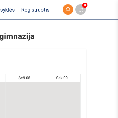
0
isyklės
Registruotis
ogimnazija
Šeš 08
Sek 09