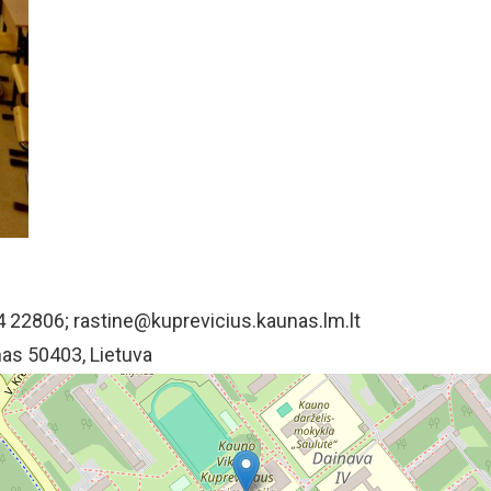
84 22806;
rastine@kuprevicius.kaunas.lm.lt
as 50403, Lietuva