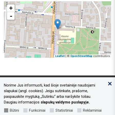
+
-
Leaflet
| ©
OpenStreetMap
contributors
Norime Jus informuoti, kad šioje svetainėje naudojami
Kontaktai
slapukai (angl. cookies). Jeigu sutinkate, prašome,
paspauskite mygtuką „Sutinku“ arba naršykite toliau.
Adresas:
Laisvės al. 96, Kaunas 44251
Daugiau informacijos
slapukų valdymo puslapyje.
Tel.nr.:
+370 37 73 34 49
Būtini
Funkciniai
Statistiniai
Reklaminiai