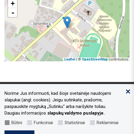
+
-
Leaflet
| ©
OpenStreetMap
contributors
Norime Jus informuoti, kad šioje svetainėje naudojami
Kontaktai
slapukai (angl. cookies). Jeigu sutinkate, prašome,
paspauskite mygtuką „Sutinku“ arba naršykite toliau.
Adresas:
Laisvės al. 96, Kaunas 44251
Daugiau informacijos
slapukų valdymo puslapyje.
Tel.nr.:
+370 37 73 34 49
Būtini
Funkciniai
Statistiniai
Reklaminiai
El.paštas:
sportas@kaunas.lt