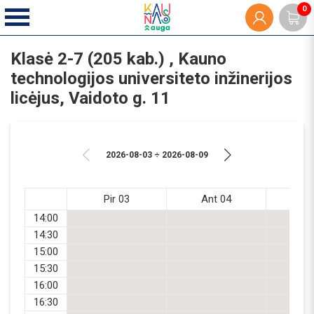
0
Klasė 2-7 (205 kab.) , Kauno
technologijos universiteto inžinerijos
licėjus, Vaidoto g. 11
2026-08-03 ÷ 2026-08-09
Pir 03
Ant 04
Tr
14:00
14:30
15:00
15:30
16:00
16:30