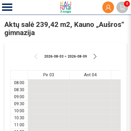
0
Aktų salė 239,42 m2, Kauno „Aušros“
gimnazija
2026-08-03 ÷ 2026-08-09
Pir 03
Ant 04
Tr
08:00
08:30
09:00
09:30
10:00
10:30
11:00