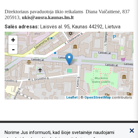
Direktoriaus pavaduotoja ūkio reikalams Diana Vaičaitienė, 837
205913,
ukis
@ausra.kaunas.lm.lt
Salės adresas:
Laisvės al. 95, Kaunas 44292, Lietuva
+
-
Leaflet
| ©
OpenStreetMap
contributors
Norime Jus informuoti, kad šioje svetainėje naudojami