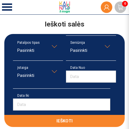
0
Ieškoti salės
Patalpos tipas
Seniūnija
Pasirinkti
Pasirinkti
Įstaiga
Data Nuo
Pasirinkti
Data Iki
IEŠKOTI