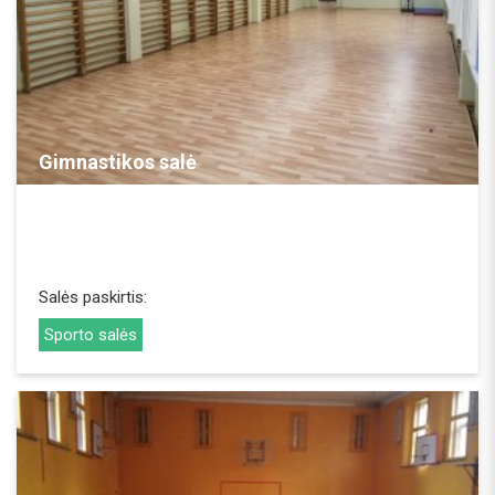
REZERVUOTI
Gimnastikos salė
Salės paskirtis:
Sporto salės