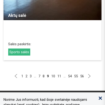
REZERVUOTI
Aktų salė
Salės paskirtis:
Sporto salės
1
2
3
...
7
8
9
10
11
...
54
55
56
Norime Jus informuoti, kad šioje svetainėje naudojami
Kontaktai
slapukai (angl. cookies). Jeigu sutinkate, prašome,