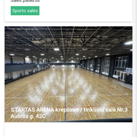
Salės paskirtis:
Sporto salės
REZERVUOTI
STARTAS ARENA krepšinio / tinklinio salė Nr.3
Aušros g. 42C