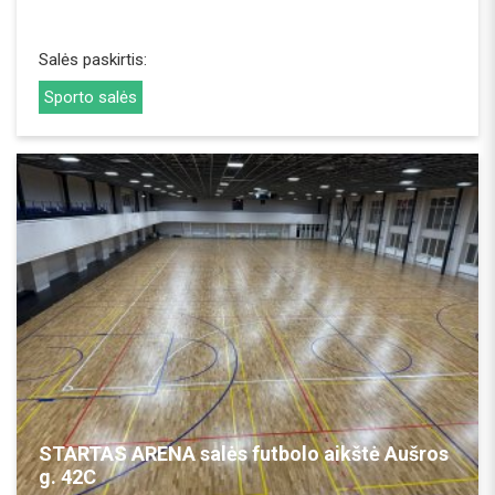
Salės paskirtis:
Sporto salės
REZERVUOTI
STARTAS ARENA salės futbolo aikštė Aušros
g. 42C