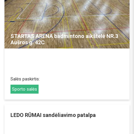
REZERVUOTI
STARTAS ARENA badmintono aikštelė NR.3
Aušros g. 42C
Salės paskirtis:
Sporto salės
LEDO RŪMAI sandėliavimo patalpa