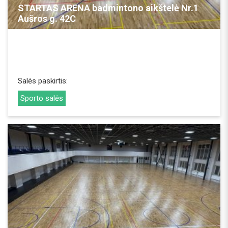
STARTAS ARENA badmintono aikštelė Nr.1
Aušros g. 42C
Salės paskirtis:
Sporto salės