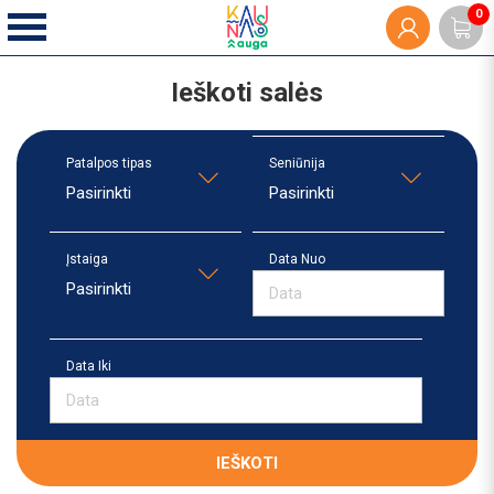
0
Ieškoti salės
Patalpos tipas
Seniūnija
Pasirinkti
Pasirinkti
Įstaiga
Data Nuo
Pasirinkti
Data Iki
IEŠKOTI