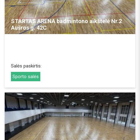
REZERVUOTI
STARTAS ARENA badmintono aikštelė Nr.2
Aušros g. 42C
Salės paskirtis:
Sporto salės