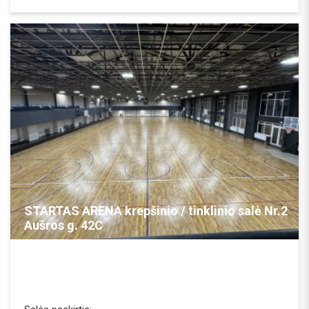
REZERVUOTI
STARTAS ARENA krepšinio / tinklinio salė Nr.2
Aušros g. 42C