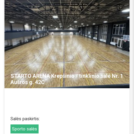
REZERVUOTI
STARTO ARENA Krepšinio / tinklinio salė Nr. 1
Aušros g. 42C
Salės paskirtis:
Sporto salės