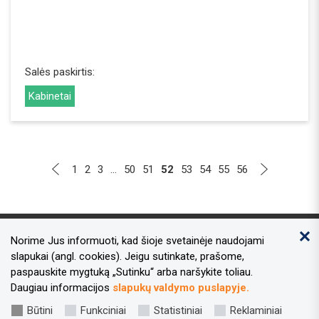
Salės paskirtis:
Kabinetai
1
2
3
...
50
51
52
53
54
55
56
Norime Jus informuoti, kad šioje svetainėje naudojami
Kontaktai
slapukai (angl. cookies). Jeigu sutinkate, prašome,
paspauskite mygtuką „Sutinku“ arba naršykite toliau.
Adresas:
Laisvės al. 96, Kaunas 44251
Daugiau informacijos
slapukų valdymo puslapyje.
Tel.nr.:
+370 37 73 34 49
Būtini
Funkciniai
Statistiniai
Reklaminiai