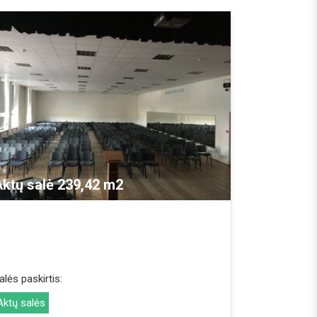
REZERVUOTI
ktų salė 239,42 m2
alės paskirtis:
Aktų salės