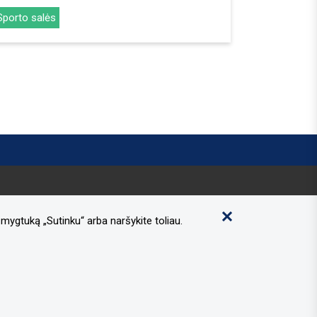
Sporto salės
mygtuką „Sutinku“ arba naršykite toliau.
Informacija apie asmens duomenų tvarkymą