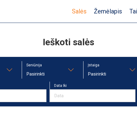
Salės
Žemėlapis
Ta
Ieškoti salės
Seniūnija
Įstaiga
Pasirinkti
Pasirinkti
Data Iki