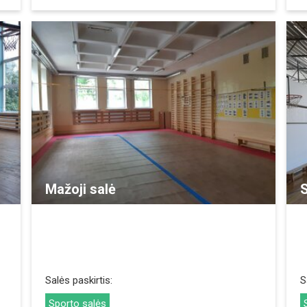
REZERVUOTI
Mažoji salė
S
Salės paskirtis:
S
Sporto salės