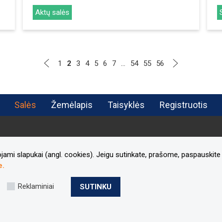
Aktų salės
1
2
3
4
5
6
7
...
54
55
56
Salės
Žemėlapis
Taisyklės
Registruotis
jami slapukai (angl. cookies). Jeigu sutinkate, prašome, paspauskite 
e.
Reklaminiai
SUTINKU