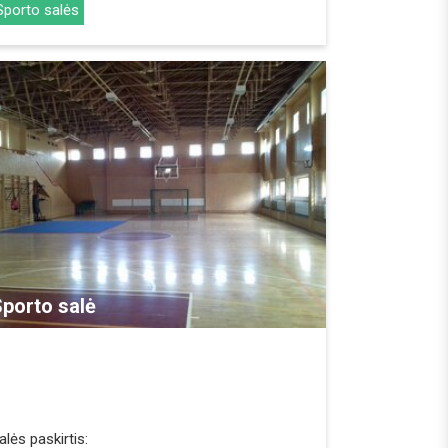
Sporto salės
REZERVUOTI
porto salė
alės paskirtis: