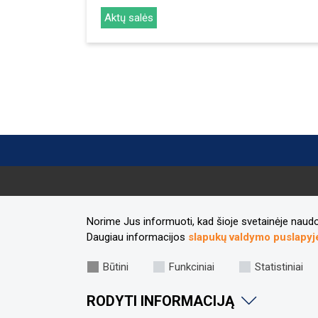
Aktų salės
Kontaktai
Norime Jus informuoti, kad šioje svetainėje naudo
Daugiau informacijos
slapukų valdymo puslapyj
Adresas:
Laisvės al. 96, Kaunas 44251
Tel.nr.:
+370 37 73 34 49
Būtini
Funkciniai
Statistiniai
El.paštas:
sportas@kaunas.lt
RODYTI INFORMACIJĄ