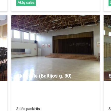
Aktų salės
REZERVUOTI
Aktų salė (Baltijos g. 30)
S
Salės paskirtis:
S