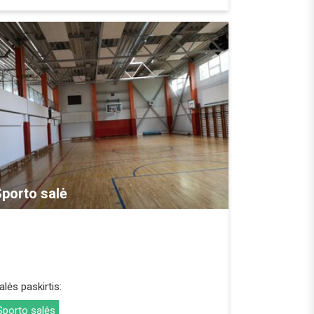
REZERVUOTI
porto salė
alės paskirtis:
Sporto salės