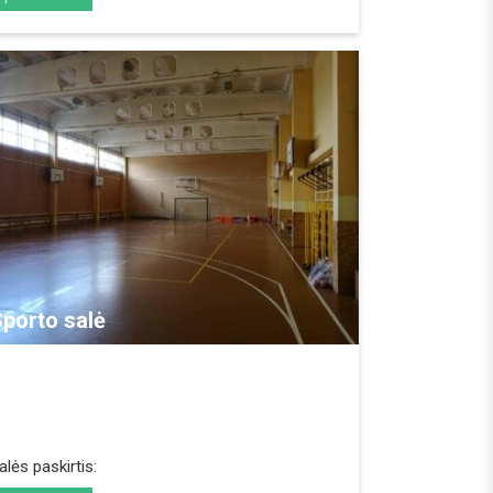
REZERVUOTI
porto salė
alės paskirtis: