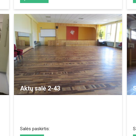
REZERVUOTI
Aktų salė 2-43
S
Salės paskirtis:
S