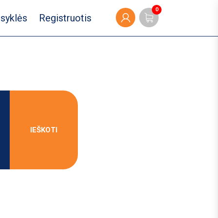
0
isyklės
Registruotis
IEŠKOTI